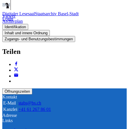
Bild
Digitaler Lesesaal
Staatsarchiv Basel-Stadt
Viewer
Login
Archivplan
Identifikation
Inhalt und innere Ordnung
Zugangs- und Benutzungsbestimmungen
Teilen
Öffnungszeiten
Kontakt
E-Mail
stabs@bs.ch
Kanzlei
+41 61 267 86 01
Adresse
Links