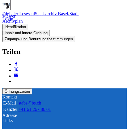
Bild
Digitaler Lesesaal
Staatsarchiv Basel-Stadt
Viewer
Login
Archivplan
Identifikation
Inhalt und innere Ordnung
Zugangs- und Benutzungsbestimmungen
Teilen
Öffnungszeiten
Kontakt
E-Mail
stabs@bs.ch
Kanzlei
+41 61 267 86 01
Adresse
Links