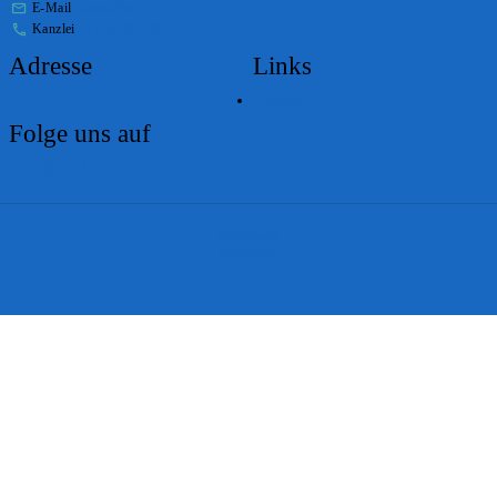
E-Mail
stabs@bs.ch
Kanzlei
+41 61 267 86 01
Adresse
Links
Lageplan
Folge uns auf
Impressum
Disclaimer