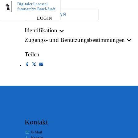
Digitaler Lesesaal
Staatsarchiv Basel-Stadt
ARCHIVPLAN
LOGIN
Identifikation
Zugangs- und Benutzungsbestimmungen
Teilen
Kontakt
E-Mail
stabs@bs.ch
Kanzlei
+41 61 267 86 01