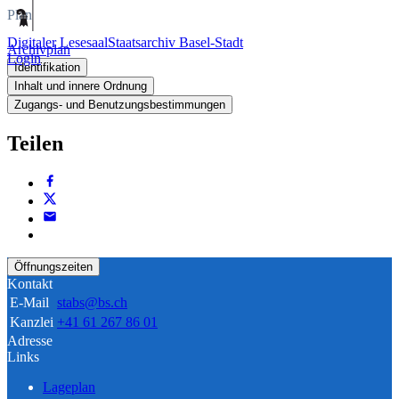
Plan
Digitaler Lesesaal
Staatsarchiv Basel-Stadt
Archivplan
Login
Identifikation
Inhalt und innere Ordnung
Zugangs- und Benutzungsbestimmungen
Teilen
Öffnungszeiten
Kontakt
E-Mail
stabs@bs.ch
Kanzlei
+41 61 267 86 01
Adresse
Links
Lageplan