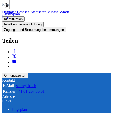
Plan
Digitaler Lesesaal
Staatsarchiv Basel-Stadt
Archivplan
Login
Identifikation
Inhalt und innere Ordnung
Zugangs- und Benutzungsbestimmungen
Teilen
Öffnungszeiten
Kontakt
E-Mail
stabs@bs.ch
Kanzlei
+41 61 267 86 01
Adresse
Links
Lageplan