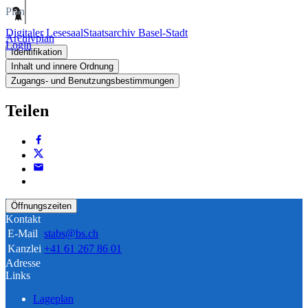
Plan
Digitaler Lesesaal
Staatsarchiv Basel-Stadt
Archivplan
Login
Identifikation
Inhalt und innere Ordnung
Zugangs- und Benutzungsbestimmungen
Teilen
Öffnungszeiten
Kontakt
E-Mail
stabs@bs.ch
Kanzlei
+41 61 267 86 01
Adresse
Links
Lageplan