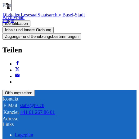
Plan
Digitaler Lesesaal
Staatsarchiv Basel-Stadt
Archivplan
Login
Identifikation
Inhalt und innere Ordnung
Zugangs- und Benutzungsbestimmungen
Teilen
Öffnungszeiten
Kontakt
E-Mail
stabs@bs.ch
Kanzlei
+41 61 267 86 01
Adresse
Links
Lageplan