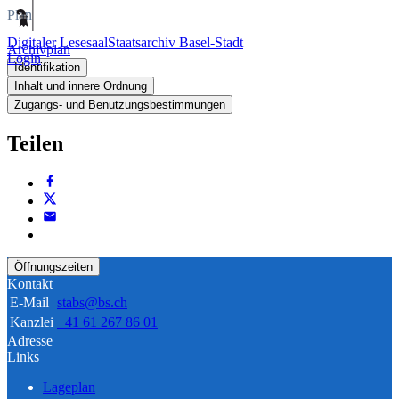
Plan
Digitaler Lesesaal
Staatsarchiv Basel-Stadt
Archivplan
Login
Identifikation
Inhalt und innere Ordnung
Zugangs- und Benutzungsbestimmungen
Teilen
Öffnungszeiten
Kontakt
E-Mail
stabs@bs.ch
Kanzlei
+41 61 267 86 01
Adresse
Links
Lageplan