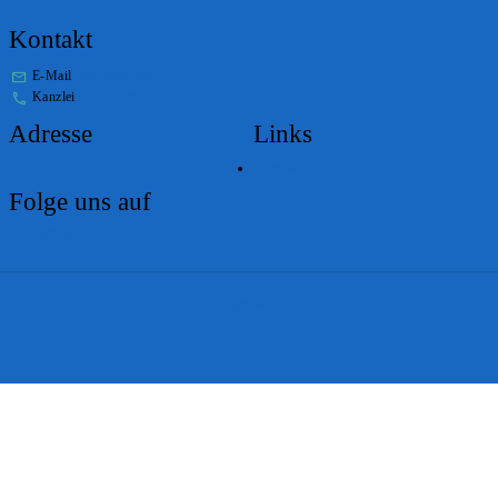
Kontakt
E-Mail
stabs@bs.ch
Kanzlei
+41 61 267 86 01
Adresse
Links
Lageplan
Folge uns auf
Impressum
Disclaimer