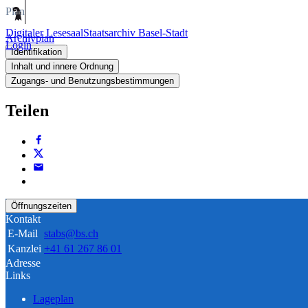
Plan
Digitaler Lesesaal
Staatsarchiv Basel-Stadt
Archivplan
Login
Identifikation
Inhalt und innere Ordnung
Zugangs- und Benutzungsbestimmungen
Teilen
Öffnungszeiten
Kontakt
E-Mail
stabs@bs.ch
Kanzlei
+41 61 267 86 01
Adresse
Links
Lageplan