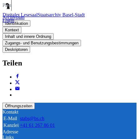
Plan
Digitaler Lesesaal
Staatsarchiv Basel-Stadt
Archivplan
Login
Identifikation
Kontext
Inhalt und innere Ordnung
Zugangs- und Benutzungsbestimmungen
Deskriptoren
Teilen
Öffnungszeiten
Kontakt
E-Mail
stabs@bs.ch
Kanzlei
+41 61 267 86 01
Adresse
Links