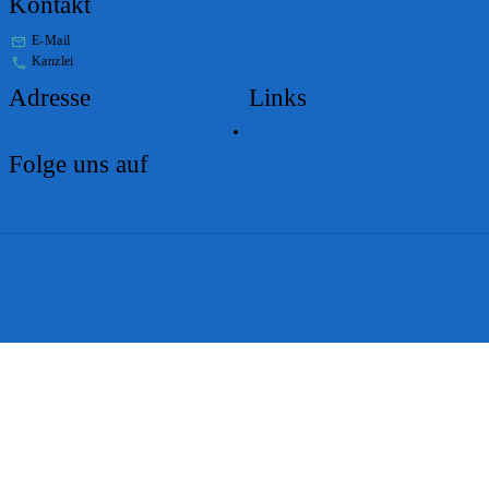
Kontakt
E-Mail
stabs@bs.ch
Kanzlei
+41 61 267 86 01
Adresse
Links
Lageplan
Folge uns auf
Impressum
Disclaimer