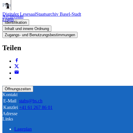
Plan
Digitaler Lesesaal
Staatsarchiv Basel-Stadt
Archivplan
Login
Identifikation
Inhalt und innere Ordnung
Zugangs- und Benutzungsbestimmungen
Teilen
Öffnungszeiten
Kontakt
E-Mail
stabs@bs.ch
Kanzlei
+41 61 267 86 01
Adresse
Links
Lageplan