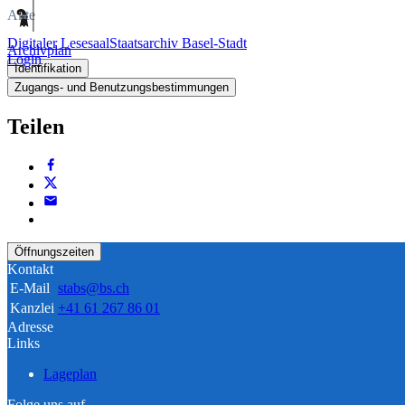
Akte
Digitaler Lesesaal
Staatsarchiv Basel-Stadt
Archivplan
Login
Identifikation
Zugangs- und Benutzungsbestimmungen
Teilen
Öffnungszeiten
Kontakt
E-Mail
stabs@bs.ch
Kanzlei
+41 61 267 86 01
Adresse
Links
Lageplan
Folge uns auf