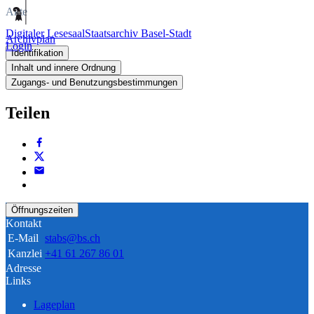
Akte
Digitaler Lesesaal
Staatsarchiv Basel-Stadt
Archivplan
Login
Identifikation
Inhalt und innere Ordnung
Zugangs- und Benutzungsbestimmungen
Teilen
Öffnungszeiten
Kontakt
E-Mail
stabs@bs.ch
Kanzlei
+41 61 267 86 01
Adresse
Links
Lageplan