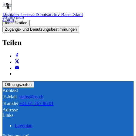
Akte
Digitaler Lesesaal
Staatsarchiv Basel-Stadt
Archivplan
Login
Identifikation
Zugangs- und Benutzungsbestimmungen
Teilen
Öffnungszeiten
Kontakt
E-Mail
stabs@bs.ch
Kanzlei
+41 61 267 86 01
Adresse
Links
Lageplan
Folge uns auf