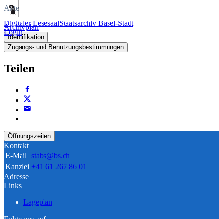
Akte
Digitaler Lesesaal
Staatsarchiv Basel-Stadt
Archivplan
Login
Identifikation
Zugangs- und Benutzungsbestimmungen
Teilen
Öffnungszeiten
Kontakt
E-Mail
stabs@bs.ch
Kanzlei
+41 61 267 86 01
Adresse
Links
Lageplan
Folge uns auf