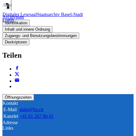
Akte
Digitaler Lesesaal
Staatsarchiv Basel-Stadt
Archivplan
Login
Identifikation
Inhalt und innere Ordnung
Zugangs- und Benutzungsbestimmungen
Deskriptoren
Teilen
Öffnungszeiten
Kontakt
E-Mail
stabs@bs.ch
Kanzlei
+41 61 267 86 01
Adresse
Links