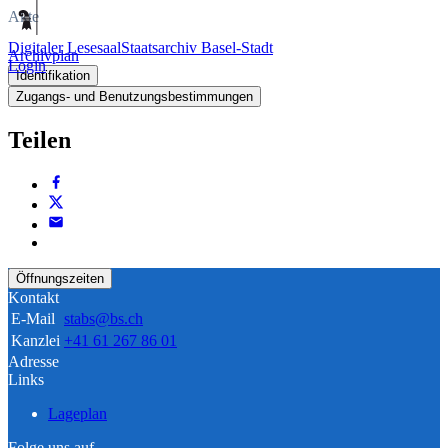
Akte
Digitaler Lesesaal
Staatsarchiv Basel-Stadt
Archivplan
Login
Identifikation
Zugangs- und Benutzungsbestimmungen
Teilen
Öffnungszeiten
Kontakt
E-Mail
stabs@bs.ch
Kanzlei
+41 61 267 86 01
Adresse
Links
Lageplan
Folge uns auf