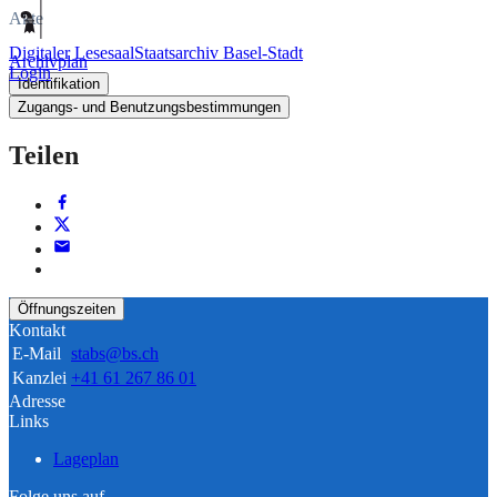
Akte
Digitaler Lesesaal
Staatsarchiv Basel-Stadt
Archivplan
Login
Identifikation
Zugangs- und Benutzungsbestimmungen
Teilen
Öffnungszeiten
Kontakt
E-Mail
stabs@bs.ch
Kanzlei
+41 61 267 86 01
Adresse
Links
Lageplan
Folge uns auf