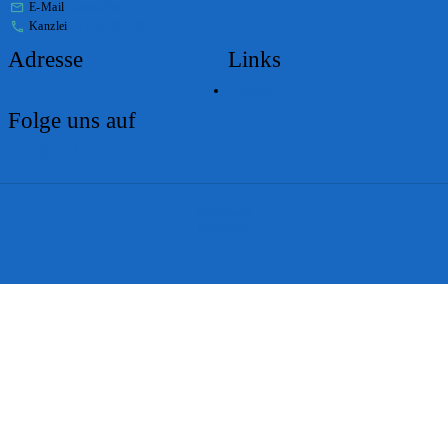
E-Mail
stabs@bs.ch
Kanzlei
+41 61 267 86 01
Adresse
Links
Lageplan
Folge uns auf
Impressum
Disclaimer