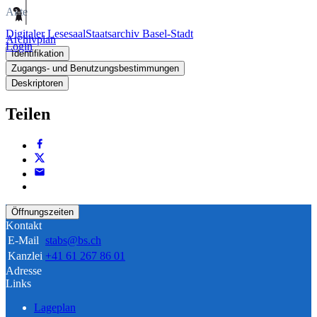
Akte
Digitaler Lesesaal
Staatsarchiv Basel-Stadt
Archivplan
Login
Identifikation
Zugangs- und Benutzungsbestimmungen
Deskriptoren
Teilen
Öffnungszeiten
Kontakt
E-Mail
stabs@bs.ch
Kanzlei
+41 61 267 86 01
Adresse
Links
Lageplan