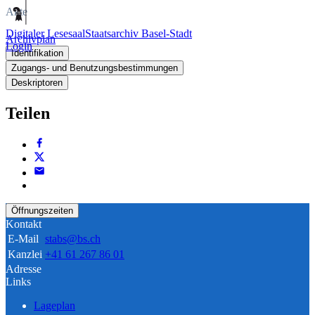
Akte
Digitaler Lesesaal
Staatsarchiv Basel-Stadt
Archivplan
Login
Identifikation
Zugangs- und Benutzungsbestimmungen
Deskriptoren
Teilen
Öffnungszeiten
Kontakt
E-Mail
stabs@bs.ch
Kanzlei
+41 61 267 86 01
Adresse
Links
Lageplan