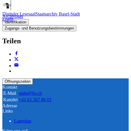
Akte
Digitaler Lesesaal
Staatsarchiv Basel-Stadt
Archivplan
Login
Identifikation
Zugangs- und Benutzungsbestimmungen
Teilen
Öffnungszeiten
Kontakt
E-Mail
stabs@bs.ch
Kanzlei
+41 61 267 86 01
Adresse
Links
Lageplan
Folge uns auf