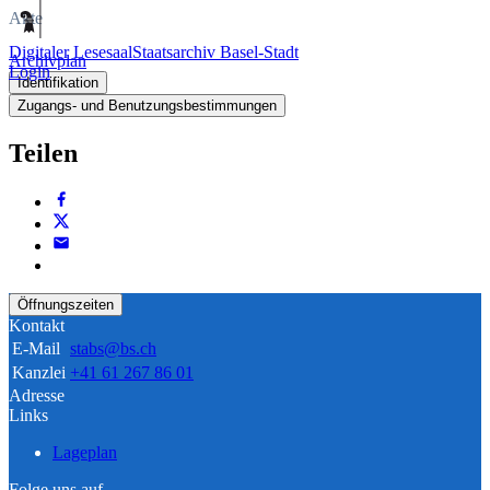
Akte
Digitaler Lesesaal
Staatsarchiv Basel-Stadt
Archivplan
Login
Identifikation
Zugangs- und Benutzungsbestimmungen
Teilen
Öffnungszeiten
Kontakt
E-Mail
stabs@bs.ch
Kanzlei
+41 61 267 86 01
Adresse
Links
Lageplan
Folge uns auf