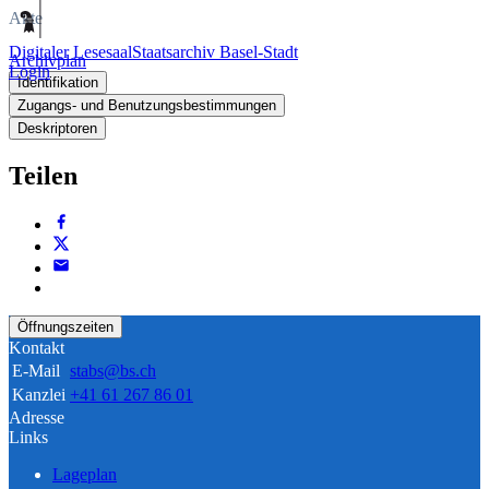
Akte
Digitaler Lesesaal
Staatsarchiv Basel-Stadt
Archivplan
Login
Identifikation
Zugangs- und Benutzungsbestimmungen
Deskriptoren
Teilen
Öffnungszeiten
Kontakt
E-Mail
stabs@bs.ch
Kanzlei
+41 61 267 86 01
Adresse
Links
Lageplan