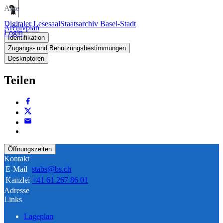
Akte
Digitaler Lesesaal
Staatsarchiv Basel-Stadt
Archivplan
Login
Identifikation
Zugangs- und Benutzungsbestimmungen
Deskriptoren
Teilen
Öffnungszeiten
Kontakt
E-Mail
stabs@bs.ch
Kanzlei
+41 61 267 86 01
Adresse
Links
Lageplan