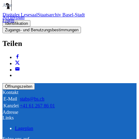
Akte
Digitaler Lesesaal
Staatsarchiv Basel-Stadt
Archivplan
Login
Identifikation
Zugangs- und Benutzungsbestimmungen
Teilen
Öffnungszeiten
Kontakt
E-Mail
stabs@bs.ch
Kanzlei
+41 61 267 86 01
Adresse
Links
Lageplan
Folge uns auf