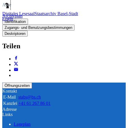
Akte
Digitaler Lesesaal
Staatsarchiv Basel-Stadt
Archivplan
Login
Identifikation
Zugangs- und Benutzungsbestimmungen
Deskriptoren
Teilen
Öffnungszeiten
Kontakt
E-Mail
stabs@bs.ch
Kanzlei
+41 61 267 86 01
Adresse
Links
Lageplan