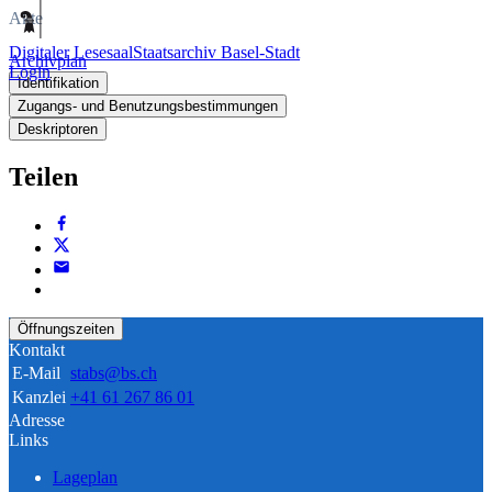
Akte
Digitaler Lesesaal
Staatsarchiv Basel-Stadt
Archivplan
Login
Identifikation
Zugangs- und Benutzungsbestimmungen
Deskriptoren
Teilen
Öffnungszeiten
Kontakt
E-Mail
stabs@bs.ch
Kanzlei
+41 61 267 86 01
Adresse
Links
Lageplan