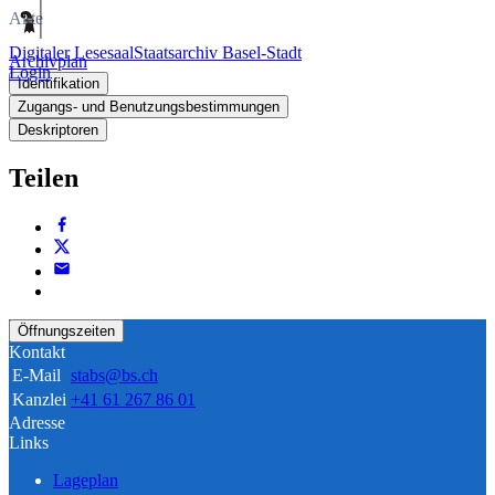
Akte
Digitaler Lesesaal
Staatsarchiv Basel-Stadt
Archivplan
Login
Identifikation
Zugangs- und Benutzungsbestimmungen
Deskriptoren
Teilen
Öffnungszeiten
Kontakt
E-Mail
stabs@bs.ch
Kanzlei
+41 61 267 86 01
Adresse
Links
Lageplan