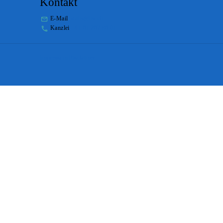
Kontakt
E-Mail
stabs@bs.ch
Kanzlei
+41 61 267 86 01
Impressum
Disclaimer