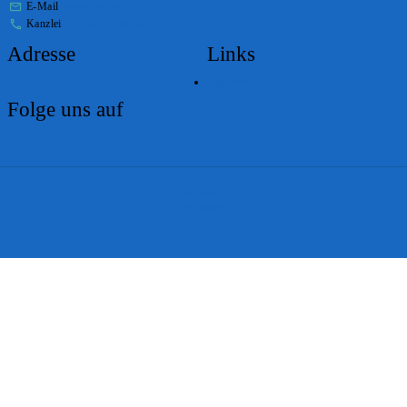
E-Mail
stabs@bs.ch
Kanzlei
+41 61 267 86 01
Adresse
Links
Lageplan
Folge uns auf
Impressum
Disclaimer