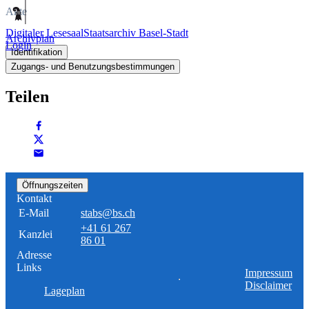
Akte
Digitaler Lesesaal
Staatsarchiv Basel-Stadt
Archivplan
Login
Identifikation
Zugangs- und Benutzungsbestimmungen
Teilen
Öffnungszeiten
Kontakt
E-Mail
stabs@bs.ch
+41 61 267
Kanzlei
86 01
Adresse
Links
Impressum
Disclaimer
Lageplan