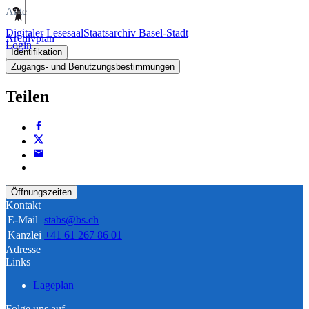
Akte
Digitaler Lesesaal
Staatsarchiv Basel-Stadt
Archivplan
Login
Identifikation
Zugangs- und Benutzungsbestimmungen
Teilen
Öffnungszeiten
Kontakt
E-Mail
stabs@bs.ch
Kanzlei
+41 61 267 86 01
Adresse
Links
Lageplan
Folge uns auf