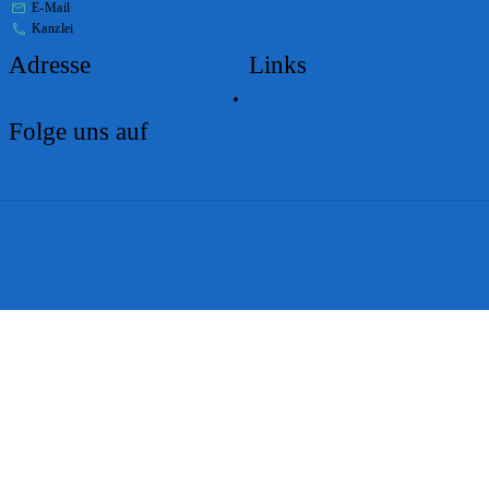
E-Mail
stabs@bs.ch
Kanzlei
+41 61 267 86 01
Adresse
Links
Lageplan
Folge uns auf
Impressum
Disclaimer