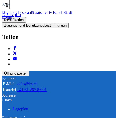
Akte
Digitaler Lesesaal
Staatsarchiv Basel-Stadt
Archivplan
Login
Identifikation
Zugangs- und Benutzungsbestimmungen
Teilen
Öffnungszeiten
Kontakt
E-Mail
stabs@bs.ch
Kanzlei
+41 61 267 86 01
Adresse
Links
Lageplan
Folge uns auf