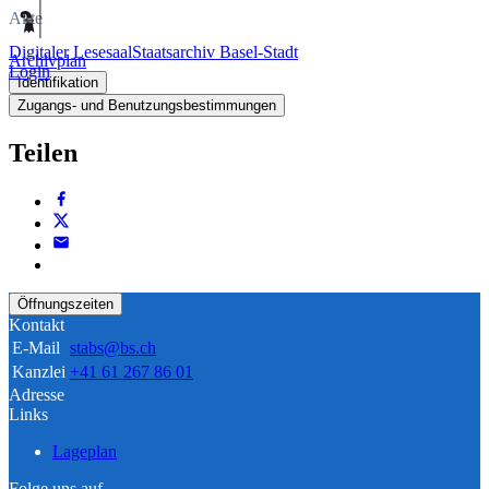
Akte
Digitaler Lesesaal
Staatsarchiv Basel-Stadt
Archivplan
Login
Identifikation
Zugangs- und Benutzungsbestimmungen
Teilen
Öffnungszeiten
Kontakt
E-Mail
stabs@bs.ch
Kanzlei
+41 61 267 86 01
Adresse
Links
Lageplan
Folge uns auf