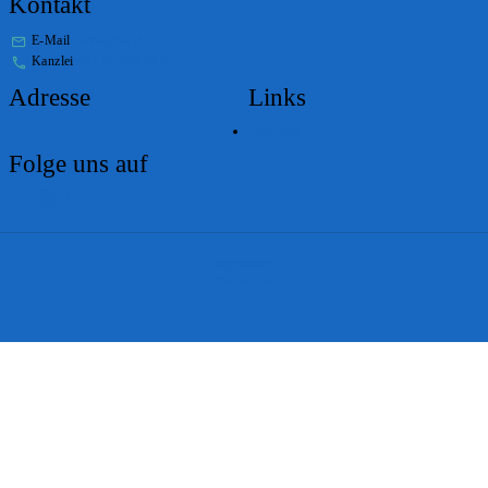
Kontakt
E-Mail
stabs@bs.ch
Kanzlei
+41 61 267 86 01
Adresse
Links
Lageplan
Folge uns auf
Impressum
Disclaimer