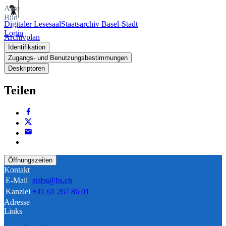
Akte
Bild
Digitaler Lesesaal
Staatsarchiv Basel-Stadt
Login
Archivplan
Identifikation
Zugangs- und Benutzungsbestimmungen
Deskriptoren
Teilen
Öffnungszeiten
Kontakt
E-Mail
stabs@bs.ch
Kanzlei
+41 61 267 86 01
Adresse
Links