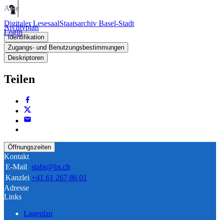
Akte
Digitaler Lesesaal
Staatsarchiv Basel-Stadt
Archivplan
Login
Identifikation
Zugangs- und Benutzungsbestimmungen
Deskriptoren
Teilen
Öffnungszeiten
Kontakt
E-Mail
stabs@bs.ch
Kanzlei
+41 61 267 86 01
Adresse
Links
Lageplan