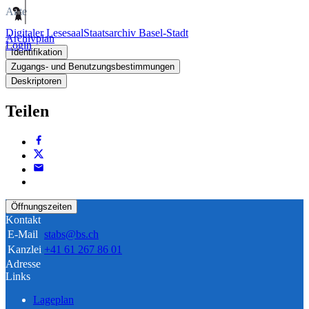
Akte
Digitaler Lesesaal
Staatsarchiv Basel-Stadt
Archivplan
Login
Identifikation
Zugangs- und Benutzungsbestimmungen
Deskriptoren
Teilen
Öffnungszeiten
Kontakt
E-Mail
stabs@bs.ch
Kanzlei
+41 61 267 86 01
Adresse
Links
Lageplan