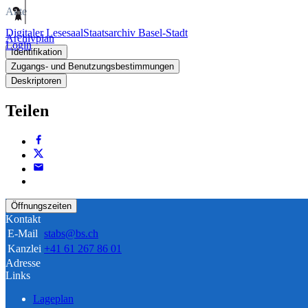
Akte
Digitaler Lesesaal
Staatsarchiv Basel-Stadt
Archivplan
Login
Identifikation
Zugangs- und Benutzungsbestimmungen
Deskriptoren
Teilen
Öffnungszeiten
Kontakt
E-Mail
stabs@bs.ch
Kanzlei
+41 61 267 86 01
Adresse
Links
Lageplan