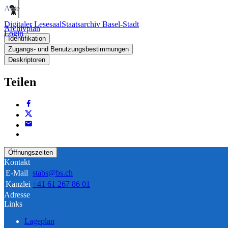
Akte
Digitaler Lesesaal
Staatsarchiv Basel-Stadt
Archivplan
Login
Identifikation
Zugangs- und Benutzungsbestimmungen
Deskriptoren
Teilen
Öffnungszeiten
Kontakt
E-Mail
stabs@bs.ch
Kanzlei
+41 61 267 86 01
Adresse
Links
Lageplan