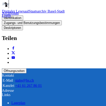
Akte
Digitaler Lesesaal
Staatsarchiv Basel-Stadt
Archivplan
Login
Identifikation
Zugangs- und Benutzungsbestimmungen
Deskriptoren
Teilen
Öffnungszeiten
Kontakt
E-Mail
stabs@bs.ch
Kanzlei
+41 61 267 86 01
Adresse
Links
Lageplan