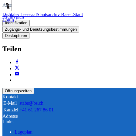
Akte
Digitaler Lesesaal
Staatsarchiv Basel-Stadt
Archivplan
Login
Identifikation
Zugangs- und Benutzungsbestimmungen
Deskriptoren
Teilen
Öffnungszeiten
Kontakt
E-Mail
stabs@bs.ch
Kanzlei
+41 61 267 86 01
Adresse
Links
Lageplan