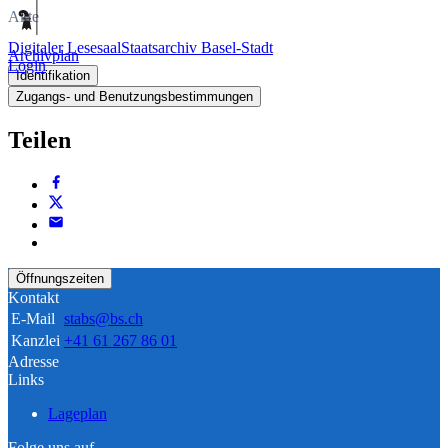
Akte
Digitaler Lesesaal
Staatsarchiv Basel-Stadt
Archivplan
Login
Identifikation
Zugangs- und Benutzungsbestimmungen
Teilen
Öffnungszeiten
Kontakt
E-Mail
stabs@bs.ch
Kanzlei
+41 61 267 86 01
Adresse
Links
Lageplan
Folge uns auf