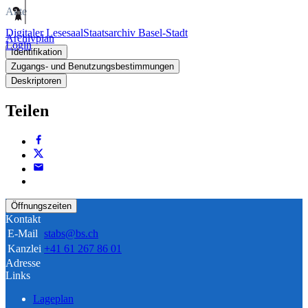
Akte
Digitaler Lesesaal
Staatsarchiv Basel-Stadt
Archivplan
Login
Identifikation
Zugangs- und Benutzungsbestimmungen
Deskriptoren
Teilen
Öffnungszeiten
Kontakt
E-Mail
stabs@bs.ch
Kanzlei
+41 61 267 86 01
Adresse
Links
Lageplan