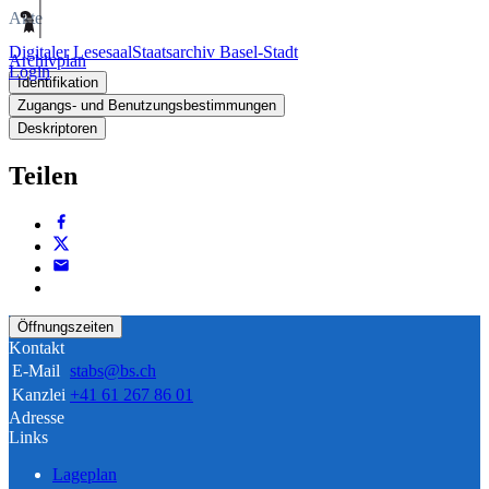
Akte
Digitaler Lesesaal
Staatsarchiv Basel-Stadt
Archivplan
Login
Identifikation
Zugangs- und Benutzungsbestimmungen
Deskriptoren
Teilen
Öffnungszeiten
Kontakt
E-Mail
stabs@bs.ch
Kanzlei
+41 61 267 86 01
Adresse
Links
Lageplan